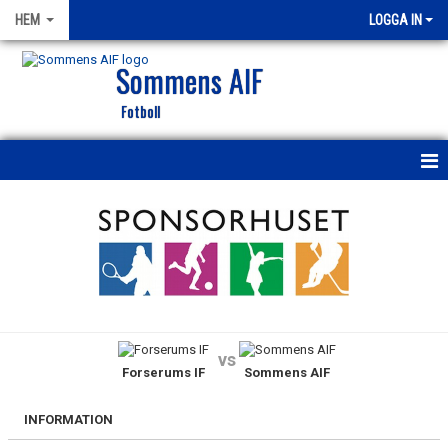
HEM
LOGGA IN
Sommens AIF
Fotboll
HEM
NYHETER
KALENDER
MATCHER
vs
Forserums IF
Sommens AIF
VÅRA LAG/TRÄNARE
SOCIALA MEDIER
INFORMATION