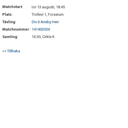
DOKUMENT
Matchstart:
tor 13 augusti, 18:45
Plats:
Trollevi 1, Forserum
MATCHSTÄLL
Tävling:
Div 6 Aneby Herr
OM KLUBBEN
Matchnummer:
141402054
Samling:
16:30, Cirkle K
HITTA HIT
<< Tillbaka