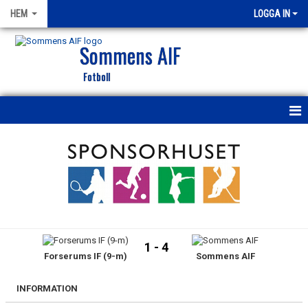
HEM
LOGGA IN
Sommens AIF
Fotboll
HEM
NYHETER
KALENDER
MATCHER
1 - 4
Forserums IF (9-m)
Sommens AIF
VÅRA LAG/TRÄNARE
SOCIALA MEDIER
INFORMATION