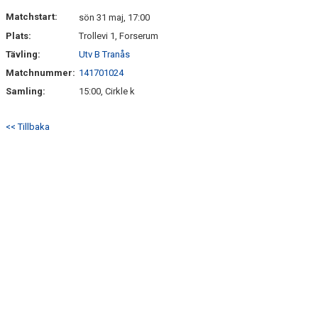
DOKUMENT
Matchstart:
sön 31 maj, 17:00
Plats:
Trollevi 1, Forserum
MATCHSTÄLL
Tävling:
Utv B Tranås
OM KLUBBEN
Matchnummer:
141701024
Samling:
15:00, Cirkle k
HITTA HIT
<< Tillbaka