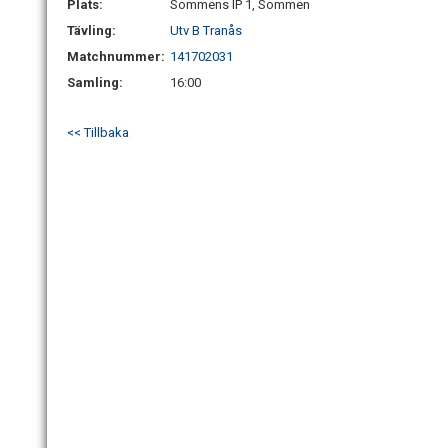
Plats:
Sommens IP 1, Sommen
Tävling:
Utv B Tranås
Matchnummer:
141702031
Samling:
16:00
<< Tillbaka