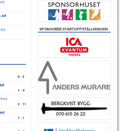
9-m)
 AIF
SPONSORER STARTUPPSTÄLLNINGEN
9-m)
0 - 5
AIF
1 - 4
(9-m)
2 - 11
AIF
1 - 1