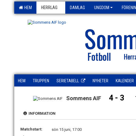
HEM
HERRLAG
DAMLAG
UNGDOM
FÖRENI
Somm
Fotboll
Herr
HEM
TRUPPEN
SERIETABELL
NYHETER
KALENDER
4 - 3
Sommens AIF
INFORMATION
Matchstart:
sön 15 juni, 17:00