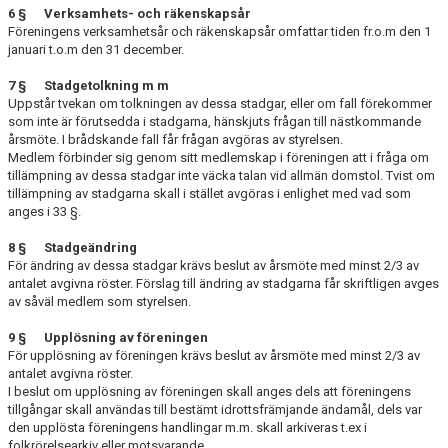
6 § Verksamhets- och räkenskapsår
Föreningens verksamhetsår och räkenskapsår omfattar tiden fr.o.m den 1
januari t.o.m den 31 december.
7 § Stadgetolkning m m
Uppstår tvekan om tolkningen av dessa stadgar, eller om fall förekommer
som inte är förutsedda i stadgarna, hänskjuts frågan till nästkommande
årsmöte. I brådskande fall får frågan avgöras av styrelsen.
Medlem förbinder sig genom sitt medlemskap i föreningen att i fråga om
tillämpning av dessa stadgar inte väcka talan vid allmän domstol. Tvist om
tillämpning av stad­garna skall i stället avgöras i enlighet med vad som
anges i 33 §.
8 § Stadgeändring
För ändring av dessa stadgar krävs beslut av årsmöte med minst 2/3 av
antalet av­givna röster. Förslag till ändring av stadgarna får skriftligen avges
av såväl medlem som styrelsen.
9 § Upplösning av föreningen
För upplösning av föreningen krävs beslut av årsmöte med minst 2/3 av
antalet avgivna röster.
I beslut om upplösning av föreningen skall anges dels att föreningens
tillgångar skall användas till bestämt idrottsfrämjande ändamål, dels var
den upplösta föreningens handlingar m.m. skall arkiveras t.ex i
folkrörelsearkiv eller motsvarande.