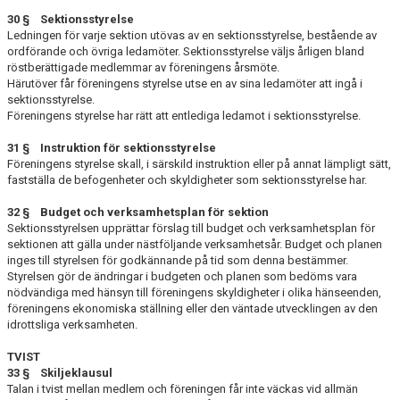
30 § Sektionsstyrelse
Ledningen för varje sektion utövas av en sektionsstyrelse, bestående av
ordförande och övriga ledamöter. Sektionsstyrelse väljs årligen bland
röstberättigade medlemmar av föreningens årsmöte.
Härutöver får föreningens styrelse utse en av sina ledamöter att ingå i
sektionsstyrel­se.
Föreningens styrelse har rätt att entlediga ledamot i sektionsstyrelse.
31 § Instruktion för sektionsstyrelse
Föreningens styrelse skall, i särskild instruktion eller på annat lämpligt sätt,
fastställa de befogenhe­ter och skyldigheter som sektionsstyrelse har.
32 § Budget och verksamhetsplan för sektion
Sektionsstyrelsen upprättar förslag till budget och verksamhetsplan för
sektionen att gälla under nästföljande verksamhetsår. Budget och planen
inges till styrelsen för godkännande på tid som denna bestämmer.
Styrelsen gör de ändringar i budgeten och planen som bedöms vara
nödvändiga med hänsyn till föreningens skyldigheter i olika hänseenden,
föreningens ekonomiska ställning eller den väntade utvecklingen av den
idrottsliga verksamheten.
TVIST
33 § Skiljeklausul
Talan i tvist mellan medlem och föreningen får inte väckas vid allmän