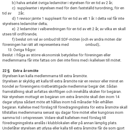
b) halva antalet övriga ledamöter i styrelsen för en tid av 2 år;
c) suppleanter i styrelsen med för dem fastställd turordning, för en
tid av 2år;
d) 1 revisor jämte 1 suppleant för en tid av ett 1 år. I detta val får inte
styrel­sens ledamöter delta;
e) 2 ledamöter i valberedningen för en tid av ett 2 år, av vilka en skall
utses till ordförande;
f) beslut om val av ombud till SDF-möten (och ev andra möten där
förening­en har rätt att representera med ombud);.
13. Övriga frågor.
Beslut i fråga av större ekonomisk betydelse för föreningen eller
medlemmarna får inte fattas om den inte finns med i kallelsen till mötet.
22 § Extra årsmöte
Styrelsen kan kalla medlemmarna till extra årsmöte.
Styrelsen är skyldig att kalla till extra årsmöte när en revisor eller minst en
tiondel av föreningens röstberättigade medlemmar begär det. Sådan
framställning skall avfattas skriftligen och innehålla skälen för begäran.
När styrelsen mottagit en begäran om extra årsmöte skall den inom 14
dagar utlysa sådant möte att hållas inom två månader från erhållen
begäran. Kallelse med förslag till föredragningslista för extra årsmöte skall
tillställas medlemmarna senast sju dagar före mötet eller kungöras inom
samma tid i ortspressen. Vidare skall kallelsen med förslag till
föredragningslista anslås i klubblokalen eller på annan lämplig plats.
Underlåter styrelsen att utlysa eller kalla till extra årsmöte får de som gjort