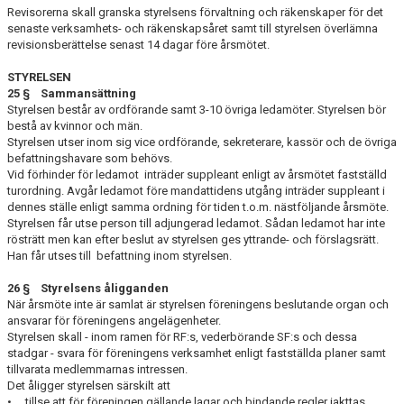
Revisorerna skall granska styrelsens förvaltning och räkenskaper för det
senaste verksamhets- och räkenskapsåret samt till styrelsen överlämna
revisionsberättelse se­nast 14 dagar före årsmötet.
STYRELSEN
25 § Sammansättning
Styrelsen består av ordförande samt 3-10 övriga ledamöter. Styrelsen bör
bestå av kvinnor och män.
Styrelsen utser inom sig vice ordförande, sekreterare, kassör och de övriga
befatt­ningshavare som behövs.
Vid förhinder för ledamot inträder suppleant enligt av årsmötet fastställd
turordning. Avgår ledamot före mandattidens utgång inträder suppleant i
dennes ställe enligt samma ordning för tiden t.o.m. nästföljande årsmöte.
Styrelsen får utse person till adjungerad ledamot. Sådan ledamot har inte
rösträtt men kan efter beslut av styrelsen ges yttrande- och förslagsrätt.
Han får utses till befattning inom styrelsen.
26 § Styrelsens åligganden
När årsmöte inte är samlat är styrelsen föreningens beslutande organ och
ansvarar för föreningens angelägenheter.
Styrelsen skall - inom ramen för RF:s, vederbörande SF:s och dessa
stadgar - svara för föreningens verksamhet enligt fastställda planer samt
tillvarata medlemmarnas intressen.
Det åligger styrelsen särskilt att
• tillse att för föreningen gällande lagar och bindande regler iakttas,