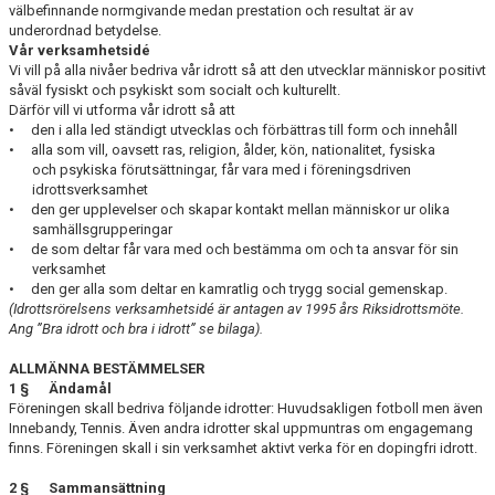
välbefinnande normgivande medan prestation och resultat är av
underordnad betydelse.
Vår verksamhetsidé
Vi vill på alla nivåer bedriva vår idrott så att den utvecklar människor positivt
såväl fysiskt och psykiskt som socialt och kulturellt.
Därför vill vi utforma vår idrott så att
• den i alla led ständigt utvecklas och förbättras till form och innehåll
• alla som vill, oavsett ras, religion, ålder, kön, nationalitet, fysiska
och psykiska förutsättningar, får vara med i föreningsdriven
idrottsverksamhet
• den ger upplevelser och skapar kontakt mellan människor ur olika
samhällsgrup­peringar
• de som deltar får vara med och bestämma om och ta ansvar för sin
verksamhet
• den ger alla som deltar en kamratlig och trygg social gemenskap.
(Idrottsrörelsens verksamhetsidé är antagen av 1995 års Riksidrottsmöte.
Ang ”Bra idrott och bra i idrott” se bilaga).
ALLMÄNNA BESTÄMMELSER
1 § Ändamål
Föreningen skall bedriva följande idrotter: Huvudsakligen fotboll men även
Innebandy, Tennis. Även andra idrotter skal uppmuntras om engagemang
finns. Föreningen skall i sin verksamhet aktivt verka för en dopingfri idrott.
2 § Sammansättning