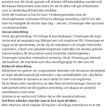
prestera mer. Att nå ett uppsatt mål skänker tillfredsställelse oavsett nivå.
Att kämpa tillsammans med andra för att nå detta mål ger erfarenheter
som är värdefulla på livets alla områden.
Idrott rätt bedriven är bra för barn. Forskningsresultat visar att
idrottsaktiviteter medverkar till barns allsidiga utveckling. Därför bör alla
barn ha möjlighet att idrotta varje dag - i skolan, i föreningen eller spontant
i bostadsområdet.
Social utveckling
Idrott ger gemenskap. För många är kamratskapen i föreningen ett avgö­
rande skäl att engagera sig. Många barn och ungdomar får i föreningen en
trygg social gemenskap. De lär sig att respektera och umgås med andra
människor, också över generationsgränser, kulturella och etniska gränser.
Genom ledarna får de positiva vuxna förebilder. Samhörigheten i
föreningen motverkar människors isolering. Idrott i förening ger därmed,
rätt bedriven, ett mervärde som ska vara tillgängligt för alla som vill.
Kulturell utveckling
Elitidrotten har genom sin oregisserade dramatik och utövarnas skicklighet
en stark attraktionskraft på människor i alla samhällsskikt och i alla åldrar.
Som förebilder är utövarna av stort värde för barn och ungdomar.
På de flesta orter i landet finns en eller flera idrottsföreningar. Genom sin
verksamhet bidrar de till bygdens utveckling och skapar en värdefull
identifikation med orten.
Idrotten är en central och folkkär del av vårt svenska kulturarv.
Det finns således mycket som är bra med idrotten...
Men eftersom idrott betyder så mycket i så många människors liv är det