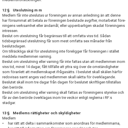
12 § Uteslutning m m
Medlem får inte uteslutas ur föreningen av annan anledning än att denne
har för­summat att betala av föreningen beslutade avgifter, motarbetat före­
ningens verksam­het eller ändamål, eller uppenbarligen skadat föreningens
intressen.
Beslut om uteslutning får begränsas till att omfatta viss tid. Sådan
tidsbegränsad uteslutning får som mest omfatta sex månader från
besluts­dagen.
Om tillräckliga skäl för uteslutning inte föreligger får föreningen i stället
meddela medlemmen varning.
Beslut om uteslutning eller varning får inte fattas utan att medlemmen inom
viss tid, minst 14 dagar, fått tillfälle att yttra sig över de omständigheter
som föranlett att medlemskapet ifrågasätts. I beslutet skall skälen härför
redovisas samt anges vad medlemmen skall iaktta för överklagande.
Beslutet skall inom tre dagar från dagen för beslutet skriftligen tillställas
den berörde.
Beslut om uteslutning eller varning skall fattas av föreningens styrelse och
får av den berörde överklagas inom tre veckor enligt reglerna i RF:s
stadgar.
13 § Medlems rättigheter och skyldigheter
Medlem
• har rätt att delta i sammankomster som anordnas för medlemmarna,