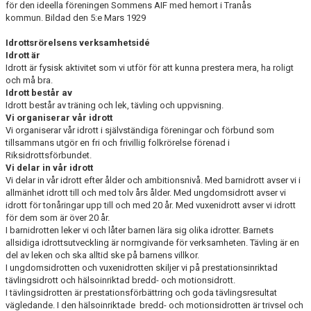
för den ideella föreningen Sommens AIF med hemort i Tranås
KONTAKT
kommun. Bildad den 5:e Mars 1929
Idrottsrörelsens verksamhetsidé
Idrott är
Idrott är fysisk aktivitet som vi utför för att kunna prestera mera, ha roligt
och må bra.
Idrott består av
Idrott består av träning och lek, tävling och uppvisning.
Vi organiserar vår idrott
Vi organiserar vår idrott i självständiga föreningar och förbund som
tillsammans utgör en fri och frivillig folkrörelse förenad i
Riksidrottsförbundet.
Vi delar in vår idrott
Vi delar in vår idrott efter ålder och ambitionsnivå. Med barnidrott avser vi i
allmänhet idrott till och med tolv års ålder. Med ungdomsidrott avser vi
idrott för tonåringar upp till och med 20 år. Med vuxenidrott avser vi idrott
för dem som är över 20 år.
I barnidrotten leker vi och låter barnen lära sig olika idrotter. Barnets
allsidiga idrottsutveckling är normgivande för verksamheten. Tävling är en
del av leken och ska alltid ske på barnens villkor.
I ungdomsidrotten och vuxenidrotten skiljer vi på prestationsinriktad
tävlingsidrott och hälsoinriktad bredd- och motionsidrott.
I tävlingsidrotten är prestationsförbättring och goda tävlingsresultat
vägledande. I den hälsoinriktade bredd- och motionsidrotten är trivsel och