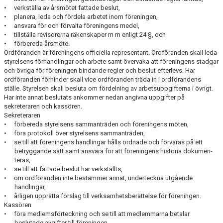
• verkställa av årsmötet fattade beslut,
• planera, leda och fördela arbetet inom föreningen,
• ansvara för och förvalta föreningens medel,
• tillställa revisorerna räkenskaper m m enligt 24 §, och
• förbereda årsmöte.
Ordföranden är föreningens officiella representant. Ordföranden skall leda
styrelsens förhandlingar och arbete samt övervaka att föreningens stadgar
och övriga för för­eningen bindande regler och beslut efterlevs. Har
ordföranden förhinder skall vice ord­föranden träda in i ordförandens
ställe. Styrelsen skall besluta om fördelning av ar­betsuppgifterna i övrigt.
Har inte annat beslutats ankommer nedan angivna uppgifter på
sekreteraren och kassören.
Sekreteraren
• förbereda styrelsens sammanträden och föreningens möten,
• föra protokoll över styrelsens sammanträden,
• se till att föreningens handlingar hålls ordnade och förvaras på ett
betryggande sätt samt ansvara för att föreningens historia dokumen-
teras,
• se till att fattade beslut har verkställts,
• om ordföranden inte bestämmer annat, underteckna utgående
handlingar,
• årligen upprätta förslag till verksamhetsberättelse för föreningen.
Kassören
• föra medlemsförteckning och se till att medlemmarna betalar
beslutade avgifter till föreningen,