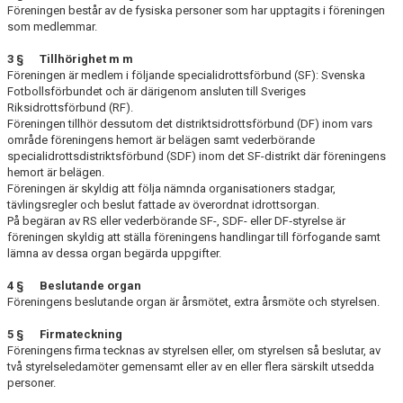
Föreningen består av de fysiska personer som har upptagits i för­eningen
som med­lemmar.
3 § Tillhörighet m m
Föreningen är medlem i följande specialidrottsförbund (SF): Svenska
Fotbollsförbundet och är därigenom ansluten till Sveriges
Riksidrottsförbund (RF).
Föreningen tillhör dessutom det distriktsidrottsförbund (DF) inom vars
område för­eningens hemort är belägen samt vederbörande
specialidrottsdistriktsförbund (SDF) inom det SF-distrikt där föreningens
hemort är belägen.
Föreningen är skyldig att följa nämnda organisationers stadgar,
tävlingsregler och beslut fattade av överordnat idrottsorgan.
På begäran av RS eller vederbörande SF-, SDF- eller DF‑styrelse är
föreningen skyldig att ställa föreningens handlingar till förfogande samt
lämna av dessa organ begärda uppgifter.
4 § Beslutande organ
Föreningens beslutande organ är årsmötet, extra årsmöte och styrelsen.
5 § Firmateckning
Föreningens firma tecknas av styrelsen eller, om styrelsen så beslutar, av
två sty­rel­seledamöter gemensamt eller av en eller flera särskilt utsedda
personer.