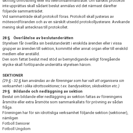
skriftlig omröstning eller vid telefonsammanträde. Om särskilt protokoll
inte upprättas skall sådant beslut anmälas vid det när­mast därefter
följande sammanträdet.
Vid sammanträde skall protokoll föras. Protokoll skall justeras av
mötesordföranden och av en särskilt utsedd protokolljusterare. Avvikande
mening skall antecknas till proto­kollet.
28 § Överlåtelse av beslutanderätten
Styrelsen får överlåta sin beslutanderätt i enskilda ärenden eller i vissa
grupper av ären­den till sektion, kommitté eller annat organ eller till enskild
medlem eller an­ställd.
Den som fattat beslut med stöd av bemyndigande enligt föregående
stycke skall fortlöpande underrätta styrelsen härom.
SEKTIONER
(29 § - 32 § kan användas av de föreningar som har valt att organisera sin
verksamhet i olika idrottssektioner, t.ex. bandysektion, skidsektion etc.)
29 § Bildande och nedläggning av sektion
Beslut om bildande eller nedläggning av sektion fattas av föreningens
årsmöte eller extra årsmöte som sammankallats för prövning av sådan
fråga.
Föreningen har för sin idrottsliga verksamhet följande sektion (sektioner),
nämligen
Fotboll Seniorer
Fotboll Ungdom