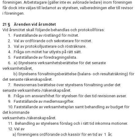
föreningen. Ar­betstagare (gäller inte ev. avlönade ledare) inom föreningen
får dock inte väljas till ledamot av styrelsen, valberedningen eller till re­visor
i föreningen.
21 § Ärenden vid årsmötet
Vid årsmötet skall följande behandlas och protokollföras:
1. Fastställande av röstlängd för mötet.
2. Val av ordförande och sekreterare för mötet.
3. Val av protokolljusterare och rösträknare.
4. Fråga om mötet har utlysts på rätt sätt.
5. Fastställande av föredragningslista.
6. a) Styrelsens verksamhetsberättelse för det senaste
verksamhetsåret,
b) Styrelsens förvaltningsberättelse (balans- och resultaträkning) för
det se­naste räkenskapsåret.
7. Revisorernas berättelse över styrelsens förvaltning under det
senaste verk­samhets-/räkenskapsåret.
8. Fråga om ansvarsfrihet för styrelsen för den tid revisionen avser.
9. Fastställande av medlemsavgifter.
10. Fastställande av verksamhetsplan samt behandling av budget för
det kommande
verksamhets-/räkenskapsåret.
11. Behandling av styrelsens förslag och i rätt tid inkomna motioner.
12. Val av
a) föreningens ordförande och kassör för en tid av 1 år;