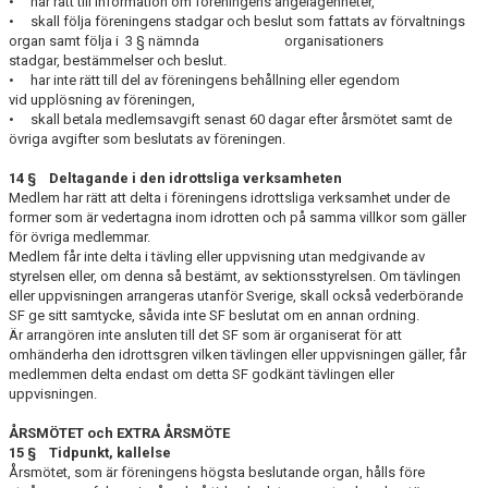
• har rätt till information om föreningens angelägenheter,
• skall följa föreningens stadgar och beslut som fattats av förvaltnings
organ samt följa i 3 § nämnda organisationers
stadgar, bestämmelser och beslut.
• har inte rätt till del av föreningens behållning eller egendom
vid upplösning av föreningen,
• skall betala medlemsavgift senast 60 dagar efter årsmötet samt de
övriga avgifter som beslutats av föreningen.
14 § Deltagande i den idrottsliga verksamheten
Medlem har rätt att delta i föreningens idrottsliga verksamhet under de
former som är vedertagna inom idrotten och på samma villkor som gäller
för övriga med­lemmar.
Medlem får inte delta i tävling eller uppvisning utan medgivande av
styrelsen eller, om denna så bestämt, av sektionsstyrelsen. Om tävlingen
eller uppvisningen arrange­ras utanför Sverige, skall också vederbörande
SF ge sitt samtycke, såvida inte SF beslutat om en annan ordning.
Är arrangören inte ansluten till det SF som är organiserat för att
omhänderha den idrottsgren vilken tävlingen eller uppvisningen gäller, får
medlemmen delta endast om detta SF godkänt tävlingen eller
uppvisningen.
ÅRSMÖTET och EXTRA ÅRSMÖTE
15 § Tidpunkt, kallelse
Årsmötet, som är föreningens högsta beslutande organ, hålls före