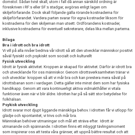
domstol. Sådan tvist skall, utom i fall då annan särskild ordning är
föreskriven i RF:s eller SF:s stadgar, avgöras enligt lagen om
skiljeförfarande. Dock skall följande gälla rörande kostnaderna för
skiljeförfarandet. Vardera parten svarar för egna kostnader liksom för
kostnaderna för den skiljeman man utsett. Ordförandens kostnader,
inklusive kostnaderna för eventuell sekreterare, delas lika mellan parterna.
Bilaga
Bra i idrott och bra idrott
Vi vill på alla nivåer bedriva vår idrott så att den utvecklar människor positivt
såväl fysiskt och psykiskt som socialt och kulturellt
Fysisk utveckling
Idrott är fysisk aktivitet. Kroppen är skapad för aktivitet. Därför är idrott bra
och utvecklande för oss människor. Genom idrottsverksamheten tränar vi
och utvecklar kroppen så att vi mår bra och kan prestera mera såväl på
idrottsbanan som i vardagen. Detta gäller inte minst dem som har fysiska
handikapp. Genom att vara kontinuerligt aktiva vidmakthåller vi vitala
funktioner även när vi blir äldre. Idrotten har på så sätt stor betydelse för
folkhälsan.
Psykisk utveckling
Idrott svarar mot djupt liggande mänskliga behov. I idrotten får vi utlopp för
glädje och spontanitet, vi trivs och mår bra.
Människan behöver utmaningar och mål att sträva efter. Idrott är
utmanande och spännande. I idrot­ten finns ett inbyggt tävlingsmoment
som inspirerar oss att testa våra gränser, att uppnå bättre resultat och att