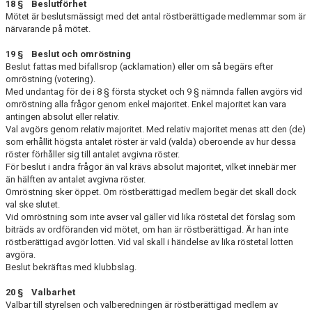
18 § Beslutförhet
Mötet är beslutsmässigt med det antal röstberättigade medlemmar som är
närvarande på mötet.
19 § Beslut och omröstning
Beslut fattas med bifallsrop (acklamation) eller om så begärs efter
omröstning (votering).
Med undantag för de i 8 § första stycket och 9 § nämnda fallen avgörs vid
omröst­ning alla frågor genom enkel majoritet. Enkel majoritet kan vara
antingen absolut eller relativ.
Val avgörs genom relativ majoritet. Med relativ majoritet menas att den (de)
som er­hållit högsta antalet röster är vald (valda) oberoende av hur dessa
röster förhåller sig till antalet avgivna röster.
För beslut i andra frågor än val krävs absolut majoritet, vilket innebär mer
än hälften av antalet avgivna röster.
Omröstning sker öppet. Om röstberättigad medlem begär det skall dock
val ske slu­tet.
Vid omröstning som inte avser val gäller vid lika röstetal det förslag som
biträds av ordföranden vid mötet, om han är röstberättigad. Är han inte
röstberättigad avgör lotten. Vid val skall i händelse av lika röstetal lotten
avgöra.
Beslut bekräftas med klubbslag.
20 § Valbarhet
Valbar till styrelsen och valberedningen är röstberättigad medlem av