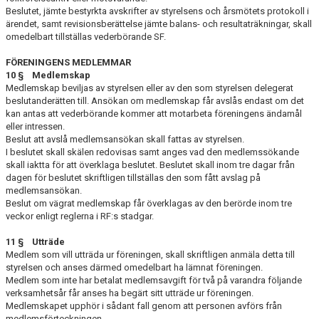
Beslutet, jämte bestyrkta avskrifter av styrelsens och årsmötets protokoll i
ärendet, samt revisionsberättelse jämte balans- och resultaträkningar, skall
omedelbart tillställas vederbörande SF.
FÖRENINGENS MEDLEMMAR
10 § Medlemskap
Medlemskap beviljas av styrelsen eller av den som styrelsen delegerat
beslutanderät­ten till. Ansökan om medlemskap får avslås endast om det
kan antas att vederbörande kom­mer att motarbeta föreningens ändamål
eller intressen.
Beslut att avslå medlemsansökan skall fattas av styrelsen.
I beslutet skall skälen redovisas samt anges vad den medlemssökande
skall iaktta för att överklaga beslutet. Beslutet skall inom tre dagar från
dagen för beslutet skriftligen tillställas den som fått avslag på
medlemsansökan.
Beslut om vägrat medlemskap får överklagas av den berörde inom tre
veckor enligt reglerna i RF:s stadgar.
11 § Utträde
Medlem som vill utträda ur föreningen, skall skriftligen anmäla detta till
styrelsen och anses därmed omedelbart ha lämnat föreningen.
Medlem som inte har betalat medlemsavgift för två på varandra följande
verksamhetsår får anses ha begärt sitt utträde ur föreningen.
Medlemskapet upphör i sådant fall genom att personen avförs från
medlemsförteckningen.