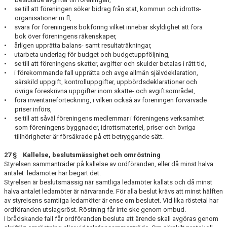
• se till att föreningen söker bidrag från stat, kommun och idrotts-
organisationer m.fl,
• svara för föreningens bokföring vilket innebär skyldighet att föra
bok över för­eningens räkenskaper,
• årligen upprätta balans- samt resultaträkningar,
• utarbeta underlag för budget och budgetuppföljning,
• se till att föreningens skatter, avgifter och skulder betalas i rätt tid,
• i förekommande fall upprätta och avge allmän självdeklaration,
särskild uppgift, kontrolluppgifter, uppbördsdeklarationer och
övriga föreskrivna uppgifter inom skatte- och avgiftsområdet,
• föra inventarieförteckning, i vilken också av föreningen förvärvade
priser införs,
• se till att såväl föreningens medlemmar i föreningens verksamhet
som förening­ens byggnader, idrottsmateriel, priser och övriga
tillhörigheter är försäkrade på ett betryggande sätt.
27 § Kallelse, beslutsmässighet och omröstning
Styrelsen sammanträder på kallelse av ordföranden, eller då minst halva
antalet le­damöter har begärt det.
Styrelsen är besluts­mässig när samtliga ledamöter kallats och då minst
halva antalet ledamöter är närvarande. För alla beslut krävs att minst hälften
av styrelsens samtliga ledamöter är ense om beslutet. Vid lika röstetal har
ordföranden utslagsröst. Röstning får inte ske genom ombud.
I brådskande fall får ordföranden besluta att ärende skall avgöras genom