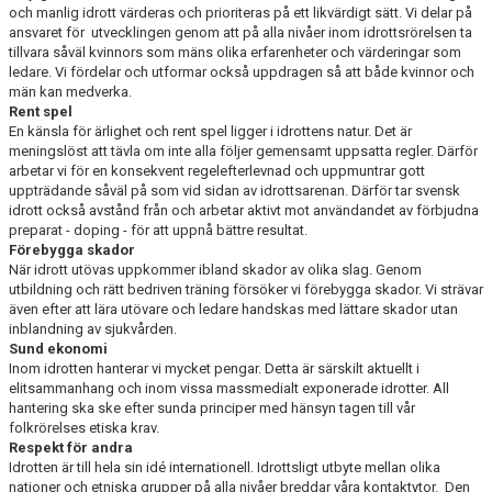
och manlig idrott värderas och prioriteras på ett likvärdigt sätt. Vi delar på
ansvaret för utvecklingen genom att på alla nivåer inom idrottsrörelsen ta
tillvara såväl kvinnors som mäns olika erfarenheter och värderingar som
ledare. Vi fördelar och utformar också uppdragen så att både kvinnor och
män kan medverka.
Rent spel
En känsla för ärlighet och rent spel ligger i idrottens natur. Det är
meningslöst att tävla om inte alla följer gemensamt uppsatta regler. Därför
arbetar vi för en konsekvent regelefterlevnad och uppmuntrar gott
uppträdande såväl på som vid sidan av idrottsarenan. Därför tar svensk
idrott också avstånd från och arbetar aktivt mot användandet av förbjudna
preparat - doping - för att uppnå bättre resultat.
Förebygga skador
När idrott utövas uppkommer ibland skador av olika slag. Genom
utbildning och rätt bedriven trä­ning försöker vi förebygga skador. Vi strävar
även efter att lära utövare och ledare handskas med lättare skador utan
inblandning av sjukvården.
Sund ekonomi
Inom idrotten hanterar vi mycket pengar. Detta är särskilt aktuellt i
elitsammanhang och inom vissa massmedialt exponerade idrotter. All
hantering ska ske efter sunda principer med hänsyn tagen till vår
folkrörelses etiska krav.
Respekt för andra
Idrotten är till hela sin idé internationell. Idrottsligt utbyte mellan olika
nationer och etniska grupper på alla nivåer breddar våra kontaktytor. Den