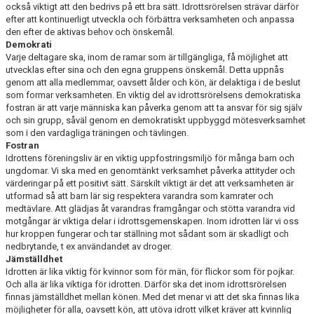
också viktigt att den bedrivs på ett bra sätt. Idrottsrörelsen strävar därför
efter att kontinuerligt utveckla och förbättra verksamhe­ten och anpassa
den efter de aktivas behov och önskemål.
Demokrati
Varje deltagare ska, inom de ramar som är tillgängliga, få möjlighet att
utvecklas efter sina och den egna gruppens önskemål. Detta uppnås
genom att alla medlemmar, oavsett ålder och kön, är delak­tiga i de beslut
som formar verksamheten. En viktig del av idrottsrörelsens demokratiska
fostran är att varje människa kan påverka genom att ta ansvar för sig själv
och sin grupp, såväl genom en demokratiskt uppbyggd mötesverksamhet
som i den vardagliga träningen och tävlingen.
Fostran
Idrottens föreningsliv är en viktig uppfostringsmiljö för många barn och
ungdomar. Vi ska med en genomtänkt verksamhet påverka attityder och
värderingar på ett positivt sätt. Särskilt viktigt är det att verksamheten är
utformad så att barn lär sig respektera varandra som kamrater och
medtävlare. Att glädjas åt varandras framgångar och stötta varandra vid
motgångar är viktiga delar i idrottsgemenskapen. Inom idrotten lär vi oss
hur kroppen fungerar och tar ställning mot sådant som är skadligt och
nedbrytande, t ex användandet av droger.
Jämställdhet
Idrotten är lika viktig för kvinnor som för män, för flickor som för pojkar.
Och alla är lika viktiga för idrotten. Därför ska det inom idrottsrörelsen
finnas jämställdhet mellan könen. Med det menar vi att det ska finnas lika
möjligheter för alla, oavsett kön, att utöva idrott vilket kräver att kvinnlig