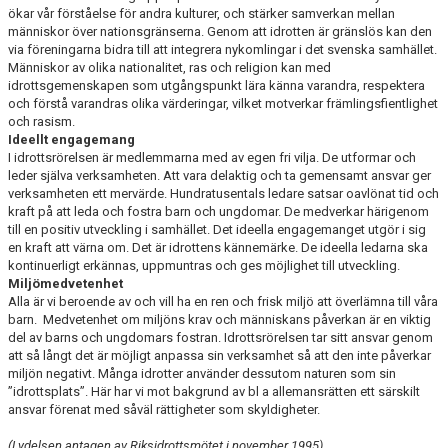
ökar vår förståelse för andra kulturer, och stärker samverkan mellan
människor över nationsgränserna. Genom att idrot­ten är gränslös kan den
via föreningarna bidra till att integrera nykomlingar i det svenska samhället.
Människor av olika nationalitet, ras och religion kan med
idrottsgemenskapen som utgångspunkt lära känna varandra, respektera
och förstå varandras olika värderingar, vilket motverkar främlingsfientlighet
och rasism.
Ideellt engagemang
I idrottsrörelsen är medlemmarna med av egen fri vilja. De utformar och
leder själva verksamheten. Att vara delaktig och ta gemensamt ansvar ger
verksam­heten ett mervärde. Hundratusentals ledare satsar oavlönat tid och
kraft på att leda och fostra barn och ungdomar. De medverkar härigenom
till en positiv utveckling i samhället. Det ideella engagemanget utgör i sig
en kraft att värna om. Det är idrottens kännemärke. De ideella le­darna ska
kontinuerligt erkännas, uppmuntras och ges möjlighet till utveckling.
Miljömedvetenhet
Alla är vi beroende av och vill ha en ren och frisk miljö att överlämna till våra
barn. Medvetenhet om miljöns krav och människans påverkan är en viktig
del av barns och ungdomars fostran. Idrottsrörelsen tar sitt ansvar genom
att så långt det är möjligt anpassa sin verksamhet så att den inte påverkar
miljön negativt. Många idrotter använder dessutom naturen som sin
”idrottsplats”. Här har vi mot bakgrund av bl a allemansrätten ett särskilt
ansvar förenat med såväl rättigheter som skyldigheter.
(Lydelsen antagen av Riksidrottsmötet i november 1995)