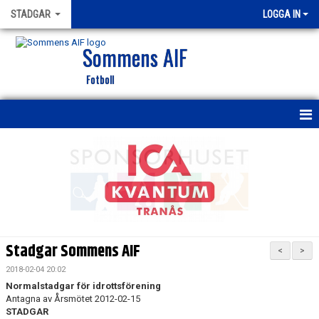
STADGAR
LOGGA IN
Sommens AIF
Fotboll
HEM
NYHETER
KALENDER
MEDLEMMAR
Stadgar Sommens AIF
<
>
BILDGALLERI
2018-02-04 20:02
Normalstadgar för idrottsförening
DOKUMENT
Antagna av Årsmötet 2012-02-15
STADGAR