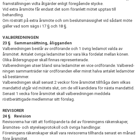
framställningen vidta åtgärder enligt föregående stycke.
Vid extra årsmöte får endast det som föranlett mötet upptas till
behandling.
Om rösträtt på extra årsmöte och om beslutsmässighet vid sådant möte
gäller vad som sägs i 17 § och 18 §.
VALBEREDNINGEN
23 § Sammansättning, åligganden
Valberedningen består av ordförande och 1 övrig ledamot valda av
årsmötet. Antalet övriga le­damöter bör vara lika förde­lat mellan könen.
Olika åldersgrupper skall finnas representerade.
Valberedningen utser bland sina ledamöter en vice ordförande. Valbered­
ningen sam­manträder när ordföranden eller minst halva antalet leda­möter
så bestämmer.
Valberedningen skall senast 2 veckor före årsmötet tillfråga dem vilkas
mandattid utgår vid mötets slut, om de vill kandidera för nästa mandattid.
Senast 1 vecka före årsmötet skall valberedningen meddela
röstberättigade medlemmar sitt förslag.
REVISORER
24 § Revision
Revisorerna har rätt att fortlöpande ta del av föreningens räkenskaper,
årsmötes- och sty­relseprotokoll och övriga handlingar.
Föreningens räkenskaper skall vara revisorerna tillhanda senast en månad
före års­mötet.