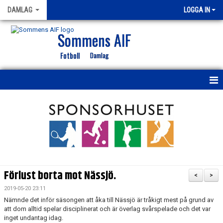
DAMLAG
LOGGA IN
Sommens AIF
Fotboll
Damlag
HEM
NYHETER
KALENDER
MATCHER
Förlust borta mot Nässjö.
<
>
TRUPPEN
2019-05-20 23:11
Nämnde det inför säsongen att åka till Nässjö är tråkigt mest på grund av
BILDGALLERI
att dom alltid spelar disciplinerat och är överlag svårspelade och det var
inget undantag idag.