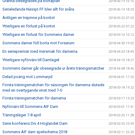
Gränna besegrades på bortaplan
2018-06-19 16:16
Serieledande Nässjö FF blev allt för svåra
2018-06-14 18:23
Äntligen en trepinne på kontot
2018-05-22 07:50
Ytterligare en förlust på kontot
2018-05-22 07:22
Ytterligare en förlust för Sommens damer
2018-05-10 10:12
Sommens damer föll borta mot Forserum
2018-04-30 19:02
En seriepremiär med mersmak för damerna
2018-04-23 18:49
Ytterligare nyförvärv till Damlaget
2018-04-10 18:27
Sommens damer går obesegrade ur årets träningsmatcher
2018-04-08 18:46
Delad poäng mot Lommaryd
2018-04-01 17:25
Första träningsmatchen för säsongen för damerna slutade
2018-03-18 19:22
med en övertygande vinst med 7-0
Första träningsmatchen för damerna
2018-03-17 13:23
Nyförvärv till Sommens AIF Dam
2018-03-01 17:41
Träningsläger 7-8 april
2018-02-25 11:28
Serie konferens Div 4 Höglandet Dam
2018-02-25 10:39
Sommens AIF dam spelschema 2018
2018-02-11 22:20