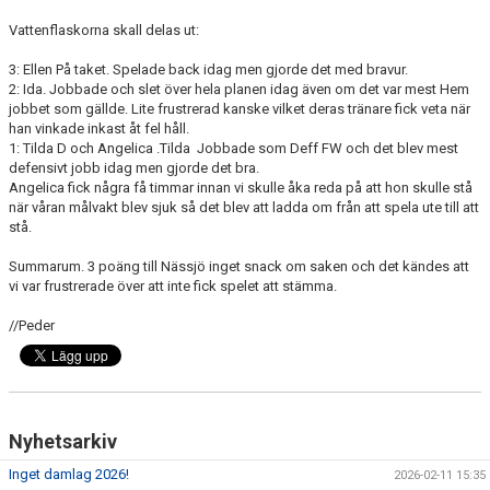
Vattenflaskorna skall delas ut:
3: Ellen På taket. Spelade back idag men gjorde det med bravur.
2: Ida. Jobbade och slet över hela planen idag även om det var mest Hem
jobbet som gällde. Lite frustrerad kanske vilket deras tränare fick veta när
han vinkade inkast åt fel håll.
1: Tilda D och Angelica .Tilda Jobbade som Deff FW och det blev mest
defensivt jobb idag men gjorde det bra.
Angelica fick några få timmar innan vi skulle åka reda på att hon skulle stå
när våran målvakt blev sjuk så det blev att ladda om från att spela ute till att
stå.
Summarum. 3 poäng till Nässjö inget snack om saken och det kändes att
vi var frustrerade över att inte fick spelet att stämma.
//Peder
Nyhetsarkiv
Inget damlag 2026!
2026-02-11 15:35