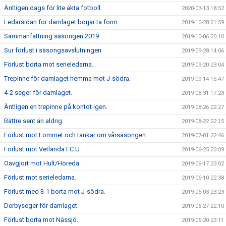
Äntligen dags för lite äkta fotboll.
2020-03-13 18:52
Ledarsidan för damlaget börjar ta form.
2019-10-28 21:59
Sammanfattning säsongen 2019
2019-10-06 20:10
Sur förlust i säsongsavslutningen
2019-09-28 14:06
Förlust borta mot serieledarna.
2019-09-20 23:04
Trepinne för damlaget hemma mot J-södra.
2019-09-14 15:47
4-2 seger för damlaget.
2019-08-31 17:23
Äntligen en trepinne på kontot igen.
2019-08-26 22:27
Bättre sent än aldrig.
2019-08-22 22:15
Förlust mot Lommet och tankar om vårsäsongen.
2019-07-01 22:46
Förlust mot Vetlanda FC U
2019-06-25 23:09
Oavgjort mot Hult/Höreda.
2019-06-17 23:02
Förlust mot serieledarna.
2019-06-10 22:38
Förlust med 3-1 borta mot J-södra.
2019-06-03 23:23
Derbyseger för damlaget.
2019-05-27 22:10
Förlust borta mot Nässjö.
2019-05-20 23:11