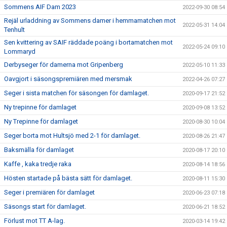
Sommens AIF Dam 2023
2022-09-30 08:54
Rejäl urladdning av Sommens damer i hemmamatchen mot
2022-05-31 14:04
Tenhult
Sen kvittering av SAIF räddade poäng i bortamatchen mot
2022-05-24 09:10
Lommaryd
Derbyseger för damerna mot Gripenberg
2022-05-10 11:33
Oavgjort i säsongspremiären med mersmak
2022-04-26 07:27
Seger i sista matchen för säsongen för damlaget.
2020-09-17 21:52
Ny trepinne för damlaget
2020-09-08 13:52
Ny Trepinne för damlaget
2020-08-30 10:04
Seger borta mot Hultsjö med 2-1 för damlaget.
2020-08-26 21:47
Baksmälla för damlaget
2020-08-17 20:10
Kaffe , kaka tredje raka
2020-08-14 18:56
Hösten startade på bästa sätt för damlaget.
2020-08-11 15:30
Seger i premiären för damlaget
2020-06-23 07:18
Säsongs start för damlaget.
2020-06-21 18:52
Förlust mot TT A-lag.
2020-03-14 19:42