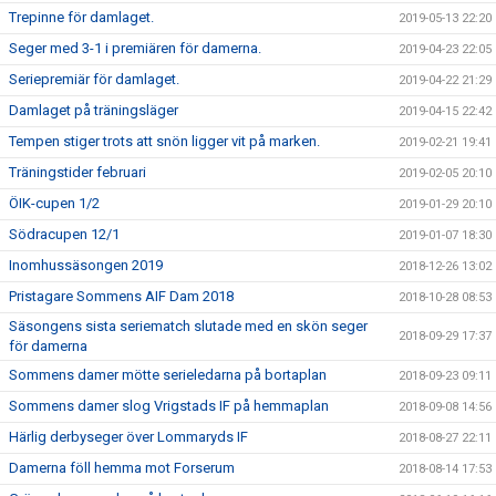
Trepinne för damlaget.
2019-05-13 22:20
Seger med 3-1 i premiären för damerna.
2019-04-23 22:05
Seriepremiär för damlaget.
2019-04-22 21:29
Damlaget på träningsläger
2019-04-15 22:42
Tempen stiger trots att snön ligger vit på marken.
2019-02-21 19:41
Träningstider februari
2019-02-05 20:10
ÖIK-cupen 1/2
2019-01-29 20:10
Södracupen 12/1
2019-01-07 18:30
Inomhussäsongen 2019
2018-12-26 13:02
Pristagare Sommens AIF Dam 2018
2018-10-28 08:53
Säsongens sista seriematch slutade med en skön seger
2018-09-29 17:37
för damerna
Sommens damer mötte serieledarna på bortaplan
2018-09-23 09:11
Sommens damer slog Vrigstads IF på hemmaplan
2018-09-08 14:56
Härlig derbyseger över Lommaryds IF
2018-08-27 22:11
Damerna föll hemma mot Forserum
2018-08-14 17:53