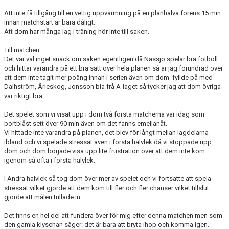
DOKUMENT
Att inte få tillgång till en vettig uppvärmning på en planhalva förens 15 min
innan matchstart är bara dåligt.
KONTAKT
Att dom har många lag i träning hör inte till saken.
Till matchen.
VAD SA DU NU?
Det var väl inget snack om saken egentligen då Nässjö spelar bra fotboll
och hittar varandra på ett bra sätt över hela planen så är jag förundrad över
att dem inte tagit mer poäng innan i serien även om dom fyllde på med
Dalhström, Ärleskog, Jonsson bla frå A-laget så tycker jag att dom övriga
var riktigt bra.
Det spelet som vi visat upp i dom två första matcherna var idag som
bortblåst sett över 90 min även om det fanns emellanåt.
Vi hittade inte varandra på planen, det blev för långt mellan lagdelarna
ibland och vi spelade stressat även i första halvlek då vi stoppade upp
dom och dom började visa upp lite frustration över att dem inte kom
igenom så ofta i första halvlek.
I Andra halvlek så tog dom över mer av spelet och vi fortsatte att spela
stressat vilket gjorde att dem kom till fler och fler chanser vilket tillslut
gjorde att målen trillade in.
Det finns en hel del att fundera över för mig efter denna matchen men som
den gamla klyschan säger: det är bara att bryta ihop och komma igen.