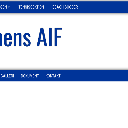
NGEN
TENNISSEKTION
BEACH SOCCER
ens AIF
DGALLERI
DOKUMENT
KONTAKT